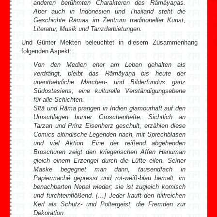
anderen berühmten Charakteren des Rāmāyaṇas.
Aber auch in Indonesien und Thailand steht die
Geschichte Rāmas im Zentrum traditioneller Kunst,
Literatur, Musik und Tanzdarbietungen.
Und Günter Mekten beleuchtet in diesem Zusammenhang
folgenden Aspekt:
Von den Medien eher am Leben gehalten als
verdrängt, bleibt das Rāmā­yaṇa bis heute der
unentbehrliche Märchen- und Bilderfundus ganz
Südostasiens, eine kulturelle Verständigungsebene
für alle Schichten.
Sītā und Rāma prangen in Indien glamourhaft auf den
Umschlägen bunter Groschenhefte. Sichtlich an
Tarzan und Prinz Eisenherz geschult, erzählen diese
Comics altindische Legenden nach, mit Sprechblasen
und viel Aktion. Eine der reißend abgehenden
Broschüren zeigt den kriegerischen Affen Hanumān
gleich einem Erzengel durch die Lüfte eilen. Seiner
Maske begegnet man dann, tausendfach in
Papiermaché gepresst und rot-weiß-blau bemalt, im
benachbarten Nepal wieder; sie ist zugleich komisch
und furchteinflößend. […] Jeder kauft den hilfreichen
Kerl als Schutz- und Poltergeist, die Fremden zur
Dekoration.