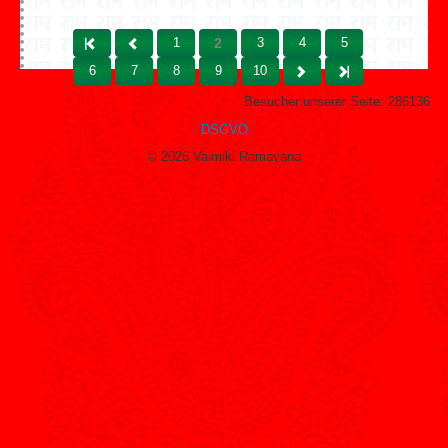
1
2
3
4
5
Start
Zurück
6
7
8
9
10
Weiter
Ende
Besucher unserer Seite:
286136
DSGVO
© 2026 Valmiki Ramayana