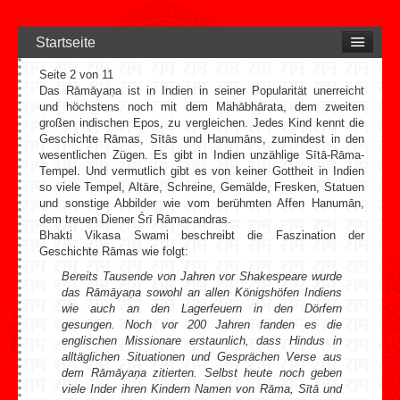
Startseite
Seite 2 von 11
Das Rāmāyaṇa ist in Indien in seiner Popularität unerreicht
und höchstens noch mit dem Mahābhārata, dem zweiten
großen indischen Epos, zu vergleichen. Jedes Kind kennt die
Geschichte Rāmas, Sītās und Hanumāns, zumindest in den
wesentlichen Zügen. Es gibt in Indien unzählige Sītā-Rāma-
Tempel. Und vermutlich gibt es von keiner Gottheit in Indien
so viele Tempel, Altäre, Schreine, Gemälde, Fresken, Statuen
und sonstige Abbilder wie vom berühmten Affen Hanumān,
dem treuen Diener Śrī Rāmacandras.
Bhakti Vikasa Swami beschreibt die Faszination der
Geschichte Rāmas wie folgt:
Bereits Tausende von Jahren vor Shakespeare wurde
das Rāmāyaṇa sowohl an allen Königshöfen Indiens
wie auch an den Lagerfeuern in den Dörfern
gesungen. Noch vor 200 Jahren fanden es die
englischen Missionare erstaunlich, dass Hindus in
alltäglichen Situationen und Gesprächen Verse aus
dem Rāmāyaṇa zitierten. Selbst heute noch geben
viele Inder ihren Kindern Namen von Rāma, Sītā und