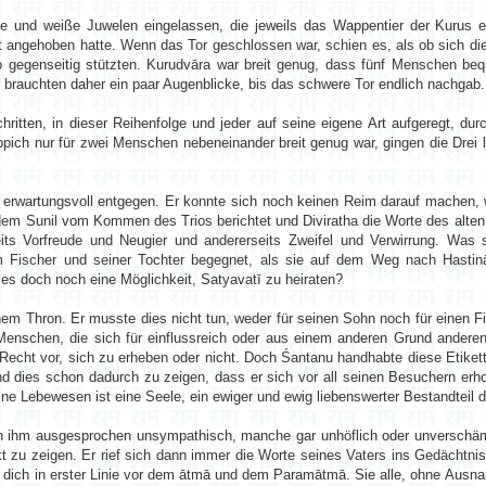
ne und weiße Juwelen eingelassen, die jeweils das Wappentier der Kurus 
ht angehoben hatte. Wenn das Tor geschlossen war, schien es, als ob sich di
 gegenseitig stützten. Kurudvāra war breit genug, dass fünf Menschen be
 brauchten daher ein paar Augenblicke, bis das schwere Tor endlich nachgab.
ritten, in dieser Reihenfolge und jeder auf seine eigene Art aufgeregt, dur
ppich nur für zwei Menschen nebeneinander breit genug war, gingen die Drei le
erwartungsvoll entgegen. Er konnte sich noch keinen Reim darauf machen, 
dem Sunil vom Kommen des Trios berichtet und Diviratha die Worte des alten 
its Vorfreude und Neugier und andererseits Zweifel und Verwirrung. Was 
em Fischer und seiner Tochter begegnet, als sie auf dem Weg nach Hastin
 es doch noch eine Möglichkeit, Satyavatī zu heiraten?
em Thron. Er musste dies nicht tun, weder für seinen Sohn noch für einen F
Menschen, die sich für einflussreich oder aus einem anderen Grund anderen
 Recht vor, sich zu erheben oder nicht. Doch Śantanu handhabte diese Etiket
nd dies schon dadurch zu zeigen, dass er sich vor all seinen Besuchern er
ne Lebewesen ist eine Seele, ein ewiger und ewig liebenswerter Bestandteil 
en ihm ausgesprochen unsympathisch, manche gar unhöflich oder unversch
 zu zeigen. Er rief sich dann immer die Worte seines Vaters ins Gedächtnis:
 dich in erster Linie vor dem ātmā und dem Paramātmā. Sie alle, ohne Ausn