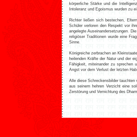
körperliche Stärke und die Intellig
Intoleranz und Egoismus wurden zu e
Richter ließen sich bestechen, Elter
Schüler verloren den Respekt vor ih
angelegte Auseinandersetzungen. Di
religiöser Traditionen wurde eine Fr
Sinne.
Königreiche zerbrachen an Kleinstaa
heilenden Kräfte der Natur und der e
Fähigkeit, miteinander zu sprechen 
Angst vor dem Verlust der letzten Ha
Alle diese Schreckensbilder tauchten
aus seinem hehren Verzicht eine so
Zerstörung und Vernichtung des Dharm
Zurück
Weiter