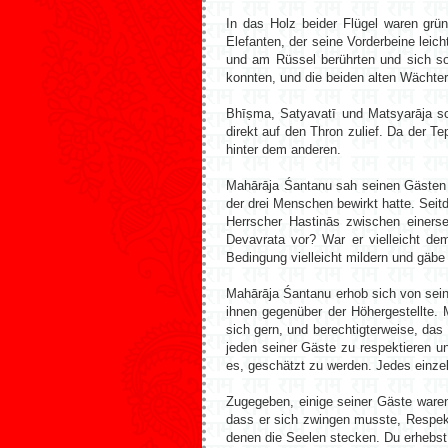
In das Holz beider Flügel waren grü
Elefanten, der seine Vorderbeine leic
und am Rüssel berührten und sich so
konnten, und die beiden alten Wächter
Bhīṣma, Satyavatī und Matsyarāja sch
direkt auf den Thron zulief. Da der Te
hinter dem anderen.
Mahārāja Śantanu sah seinen Gästen 
der drei Menschen bewirkt hatte. Seit
Herrscher Hastinās zwischen einerse
Devavrata vor? War er vielleicht d
Bedingung vielleicht mildern und gäbe
Mahārāja Śantanu erhob sich von sein
ihnen gegenüber der Höhergestellte. 
sich gern, und berechtigterweise, das
jeden seiner Gäste zu respektieren u
es, geschätzt zu werden. Jedes einzel
Zugegeben, einige seiner Gäste war
dass er sich zwingen musste, Respekt
denen die Seelen stecken. Du erhebst