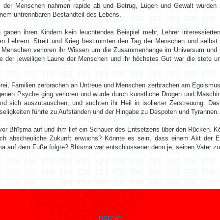
enz der Menschen nahmen rapide ab und Betrug, Lügen und Gewalt wurden z
inem untrennbaren Bestandteil des Lebens.
n gaben ihren Kindern kein leuchtendes Beispiel mehr, Lehrer interessierte
ren Lehrern. Streit und Krieg bestimmten den Tag der Menschen und selbst
e Menschen verloren ihr Wissen um die Zusammenhänge im Universum und 
age der jeweiligen Laune der Menschen und ihr höchstes Gut war die stete u
terei, Familien zerbrachen an Untreue und Menschen zerbrachen am Egoism
igenen Psyche ging verloren und wurde durch künstliche Drogen und Maschin
und sich auszutauschen, und suchten ihr Heil in isolierter Zerstreuung. D
bseligkeiten führte zu Aufständen und der Hingabe zu Despoten und Tyrannen.
 vor Bhīṣma auf und ihm lief ein Schauer des Entsetzens über den Rücken. Kö
lch abscheuliche Zukunft erwuchs? Könnte es sein, dass einem Akt der En
a auf dem Fuße folgte? Bhīṣma war entschlossener denn je, seinen Vater zu
DSGVO