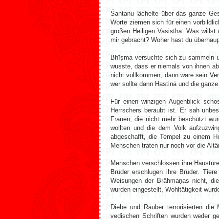
Śantanu lächelte über das ganze Ges
Worte ziemen sich für einen vorbildl
großen Heiligen Vasiṣṭha. Was wills
mir gebracht? Woher hast du überhaupt 
Bhīṣma versuchte sich zu sammeln u
wusste, dass er niemals von ihnen ab
nicht vollkommen, dann wäre sein Ver
wer sollte dann Hastinā und die ganze
Für einen winzigen Augenblick schos
Herrschers beraubt ist. Er sah unbe
Frauen, die nicht mehr beschützt wur
wollten und die dem Volk aufzuzwing
abgeschafft, die Tempel zu einem H
Menschen traten nur noch vor die Altär
Menschen verschlossen ihre Haustüren
Brüder erschlugen ihre Brüder. Tier
Weisungen der Brāhmaṇas nicht, die
wurden eingestellt, Wohltätigkeit wur
Diebe und Räuber terrorisierten d
vedischen Schriften wurden weder ge