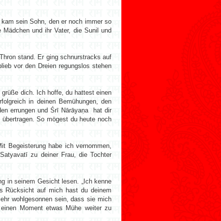
ch kam sein Sohn, den er noch immer so
e Mädchen und ihr Vater, die Sunil und
Thron stand. Er ging schnurstracks auf
blieb vor den Dreien regungslos stehen
grüße dich. Ich hoffe, du hattest einen
erfolgreich in deinen Bemühungen, den
den errungen und Śrī Nārāyaṇa hat dir
n übertragen. So mögest du heute noch
 Mit Begeisterung habe ich vernommen,
Satyavatī zu deiner Frau, die Tochter
ng in seinem Gesicht lesen. „Ich kenne
us Rücksicht auf mich hast du deinem
sehr wohlgesonnen sein, dass sie mich
ür einen Moment etwas Mühe weiter zu