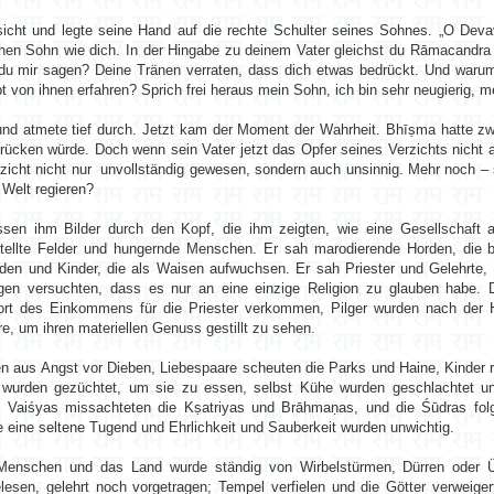
icht und legte seine Hand auf die rechte Schulter seines Sohnes. „O Dev
ichen Sohn wie dich. In der Hingabe zu deinem Vater gleichst du Rāmacandra 
t du mir sagen? Deine Tränen verraten, dass dich etwas bedrückt. Und waru
von ihnen erfahren? Sprich frei heraus mein Sohn, ich bin sehr neugierig, me
nd atmete tief durch. Jetzt kam der Moment der Wahrheit. Bhīṣma hatte z
rücken würde. Doch wenn sein Vater jetzt das Opfer seines Verzichts nicht
zicht nicht nur unvollständig gewesen, sondern auch unsinnig. Mehr noch – 
 Welt regieren?
sen ihm Bilder durch den Kopf, die ihm zeigten, wie eine Gesellschaft a
stellte Felder und hungernde Menschen. Er sah marodierende Horden, die 
den und Kinder, die als Waisen aufwuchsen. Er sah Priester und Gelehrte, 
en versuchten, dass es nur an eine einzige Religion zu glauben habe. Di
ort des Einkommens für die Priester verkommen, Pilger wurden nach der 
e, um ihren materiellen Genuss gestillt zu sehen.
 aus Angst vor Dieben, Liebespaare scheuten die Parks und Haine, Kinder re
e wurden gezüchtet, um sie zu essen, selbst Kühe wurden geschlachtet un
 Vaiśyas missachteten die Kṣatriyas und Brāhmaṇas, und die Śūdras fol
de eine seltene Tugend und Ehrlichkeit und Sauberkeit wurden unwichtig.
ie Menschen und das Land wurde ständig von Wirbelstürmen, Dürren ode
lesen, gelehrt noch vorgetragen; Tempel verfielen und die Götter verweige