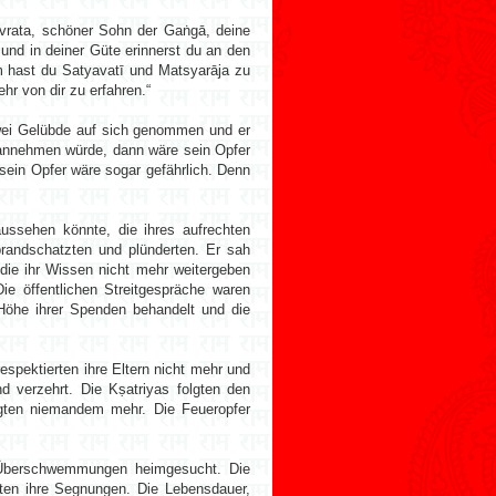
avrata, schöner Sohn der Gaṅgā, deine
und in deiner Güte erinnerst du an den
m hast du Satyavatī und Matsyarāja zu
hr von dir zu erfahren.“
wei Gelübde auf sich genommen und er
 annehmen würde, dann wäre sein Opfer
sein Opfer wäre sogar gefährlich. Denn
ussehen könnte, die ihres aufrechten
brandschatzten und plünderten. Er sah
die ihr Wissen nicht mehr weitergeben
e öffentlichen Streitgespräche waren
Höhe ihrer Spenden behandelt und die
spektierten ihre Eltern nicht mehr und
d verzehrt. Die Kṣatriyas folgten den
gten niemandem mehr. Die Feueropfer
r Überschwemmungen heimgesucht. Die
rten ihre Segnungen. Die Lebensdauer,