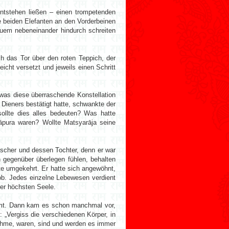
entstehen ließen – einen trompetenden
e beiden Elefanten an den Vorderbeinen
quem nebeneinander hindurch schreiten
ch das Tor über den roten Teppich, der
icht versetzt und jeweils einen Schritt
was diese überraschende Konstellation
Dieners bestätigt hatte, schwankte der
sollte dies alles bedeuten? Was hatte
āpura waren? Wollte Matsyarāja seine
ischer und dessen Tochter, denn er war
 gegenüber überlegen fühlen, behalten
te umgekehrt. Er hatte sich angewöhnt,
hob. Jedes einzelne Lebewesen verdient
der höchsten Seele.
ämt. Dann kam es schon manchmal vor,
 „Vergiss die verschiedenen Körper, in
ahme, waren, sind und werden es immer