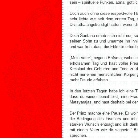
sein – spirituelle Funken, ātmā, göttl
Doch auch ohne diese respektvolle Ha
sehr liebte wie seit dem ersten Tag,
Diviratha angekündigt hatten, waren d
Doch Śantanu erhob sich nicht nur, so
seinen Sohn zu und umarmte ihn innig
und war froh, dass die Etikette erford
„Mein Vater“, begann Bhīṣma, wobei er
erholsamen Tag und hast voller Freud
Kreislauf der Geburten und Tode zu 
nicht nur einen menschlichen Körper 
mehr Freude erfahren.
In den letzten Tagen habe ich eine 
dass du wieder bereit bist, eine Fr
Matsyarājas, und hast deshalb bei dem
Der Prinz machte eine Pause. Er woll
die Bedingung des Fischers und ich
starken Wunsch entsagt und ich dank
mit einem Vater wie dir segnete.“ 
sprechen.