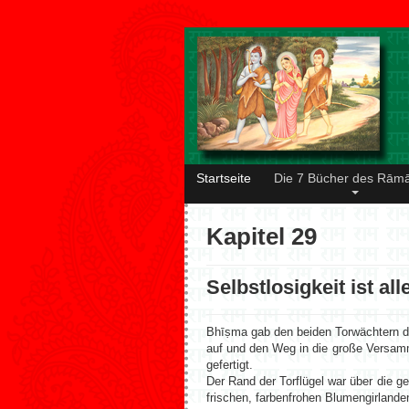
Startseite
Die 7 Bücher des Rām
Kapitel 29
Selbstlosigkeit ist al
Bhīṣma gab den beiden Torwächtern da
auf und den Weg in die große Versam
gefertigt.
Der Rand der Torflügel war über die g
frischen, farbenfrohen Blumengirland