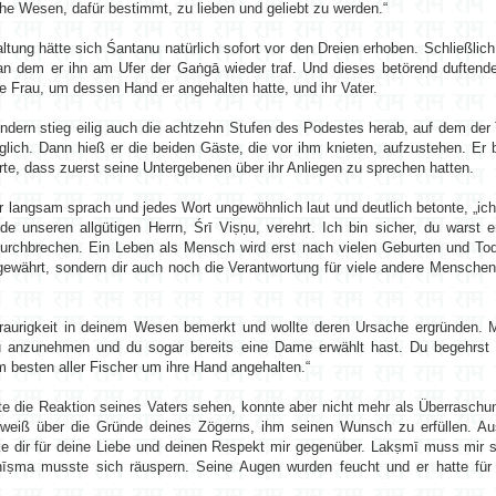
iche Wesen, dafür bestimmt, zu lieben und geliebt zu werden.“
ltung hätte sich Śantanu natürlich sofort vor den Dreien erhoben. Schließli
 an dem er ihn am Ufer der Gaṅgā wieder traf. Und dieses betörend duftend
ie Frau, um dessen Hand er angehalten hatte, und ihr Vater.
ndern stieg eilig auch die achtzehn Stufen des Podestes herab, auf dem der 
lich. Dann hieß er die beiden Gäste, die vor ihm knieten, aufzustehen. Er 
erte, dass zuerst seine Untergebenen über ihr Anliegen zu sprechen hatten.
 langsam sprach und jedes Wort ungewöhnlich laut und deutlich betonte, „ich 
e unseren allgütigen Herrn, Śrī Viṣṇu, verehrt. Ich bin sicher, du warst 
durchbrechen. Ein Leben als Mensch wird erst nach vielen Geburten und To
gewährt, sondern dir auch noch die Verantwortung für viele andere Mensche
Traurigkeit in deinem Wesen bemerkt und wollte deren Ursache ergründen.
au anzunehmen und du sogar bereits eine Dame erwählt hast. Du begehrst 
 besten aller Fischer um ihre Hand angehalten.“
te die Reaktion seines Vaters sehen, konnte aber nicht mehr als Überraschu
 weiß über die Gründe deines Zögerns, ihm seinen Wunsch zu erfüllen. A
e dir für deine Liebe und deinen Respekt mir gegenüber. Lakṣmī muss mir 
Bhīṣma musste sich räuspern. Seine Augen wurden feucht und er hatte f