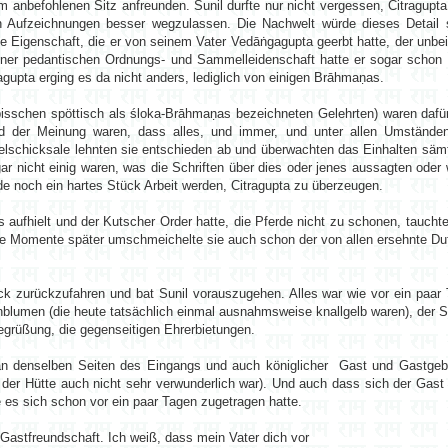
 anbefohlenen Sitz anfreunden. Sunil durfte nur nicht vergessen, Citragupta
 Aufzeichnungen besser wegzulassen. Die Nachwelt würde dieses Detail si
 Eigenschaft, die er von seinem Vater Vedāṅgagupta geerbt hatte, der unbeirrb
einer pedantischen Ordnungs- und Sammelleidenschaft hatte er sogar schon 
ragupta erging es da nicht anders, lediglich von einigen Brāhmaṇas.
sschen spöttisch als śloka-Brāhmaṇas bezeichneten Gelehrten) waren dafür
nd der Meinung waren, dass alles, und immer, und unter allen Umstände
zelschicksale lehnten sie entschieden ab und überwachten das Einhalten sämt
gar nicht einig waren, was die Schriften über dies oder jenes aussagten oder 
rde noch ein hartes Stück Arbeit werden, Citragupta zu überzeugen.
s aufhielt und der Kutscher Order hatte, die Pferde nicht zu schonen, tauch
ige Momente später umschmeichelte sie auch schon der von allen ersehnte Duf
k zurückzufahren und bat Sunil vorauszugehen. Alles war wie vor ein paar 
lumen (die heute tatsächlich einmal ausnahmsweise knallgelb waren), der Ste
 Begrüßung, die gegenseitigen Ehrerbietungen.
an denselben Seiten des Eingangs und auch königlicher Gast und Gastgebe
t der Hütte auch nicht sehr verwunderlich war). Und auch dass sich der Gast
e es sich schon vor ein paar Tagen zugetragen hatte.
e Gastfreundschaft. Ich weiß, dass mein Vater dich vor