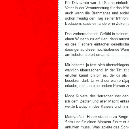
Für Devavrata war die Sache einfach
Vater in der Verantwortung für das Kö
auch wenn die Brāhmaṇas und andere
schon freudig den Tag seiner Inthron
Bedauern, dass ein anderer in Zukunft
Das vorherrschende Gefühl in seinem 
einen Wunsch zu erfüllen, dann musst
es des Fischers einfacher gesellschaf
dass genau dieser hochtrabende Wunsch
am liebsten sofort umarmt.
Mit heiterer, ja fast sich überschlag
wahrlich überraschend. In der Tat ist
erfüllen kann! Ich bin es, der dir al
besetzen darf. Er wird der wahre rāja
erlaube, sich an eine andere Person 
Möge Kuvera, der Herrscher über den
ich dem Zepter und aller Macht entsa
weiße Baldachin des Kaisers und ihm 
Matsyarājas Haare standen zu Berge.
Stirn und für einen Moment fühlte er
anfühlen muss. Was spielte das Schic