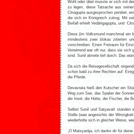
Wohl oder übel musste er sich mit dem
zu legen, diese Tatsache aus seinen
Citragupta ausgesprochen penibel, eine
die sich im Königreich zutrug. Mit s
Beifall erhielt Vedāṅgagupta, und Cit
Diese (im Volksmund manchmal ein bi
mindestens zwei ślokas zitierten u
vorschreiben. Einen Freiraum für Ein
Verwirrend war oft nur, dass sie sich 
sind. Sunil atmete tief durch. Das wü
Da sich die Reisegesellschaft nirgend
schon bald zu ihrer Rechten auf. Ein
die Pferde.
Devavrata hieß den Kutscher ein Stüc
Weg zum See, das Spalier der Sonnenb
die Insel, die Hütte, der Fischer, die
Selbst Sunil und Satyavatī standen 
Stelle (was angesichts der Winzigkei
wiederholte sich in gleicher Weise, wi
„O Matsyarāja, ich danke dir für dein