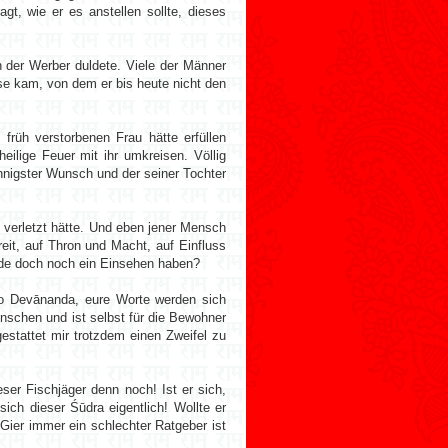
gt, wie er es anstellen sollte, dieses
n der Werber duldete. Viele der Männer
e kam, von dem er bis heute nicht den
früh verstorbenen Frau hätte erfüllen
eilige Feuer mit ihr umkreisen. Völlig
innigster Wunsch und der seiner Tochter
verletzt hätte. Und eben jener Mensch
eit, auf Thron und Macht, auf Einfluss
nde doch noch ein Einsehen haben?
, o Devānanda, eure Worte werden sich
Menschen und ist selbst für die Bewohner
stattet mir trotzdem einen Zweifel zu
ser Fischjäger denn noch! Ist er sich,
ch dieser Śūdra eigentlich! Wollte er
ier immer ein schlechter Ratgeber ist