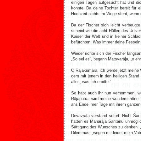
einigen Tagen aufgesucht hat und di
konnte. Da deine Tochter bereit für 
Hochzeit nichts im Wege steht, wenn d
Da der Fischer sich leicht verbeugte
scheint wie die acht Hüllen des Unive
Kaiser der Welt und in keiner Schlac
befürchten. Was immer deine Fesseln s
Wieder richte sich der Fischer langsa
„So sei es“, begann Matsyarāja, „o e
O Rājakumāra, ich werde jetzt meine 
gern mit jenem in den heiligen Stand
alles, was ich erbitte.’
So habt auch ihr nun vernommen, we
Rājaputra, wird meine wunderschöne T
ans Ende ihrer Tage mit ihrem ganze
Devavrata verstand sofort. Nicht Śan
hatten es Mahārāja Śantanu unmöglic
Sättigung des Wunsches zu denken. „
Dilemmas, „wegen mir leidet mein Vate