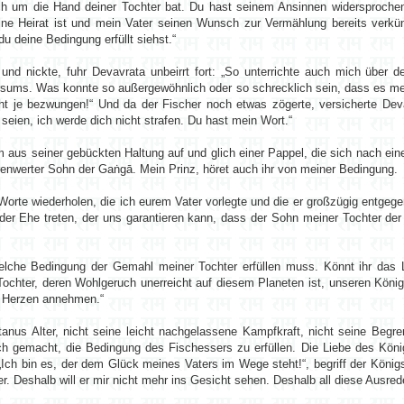
ch um die Hand deiner Tochter bat. Du hast seinem Ansinnen widersprochen,
eine Heirat ist und mein Vater seinen Wunsch zur Vermählung bereits verkü
u deine Bedingung erfüllt siehst.“
 und nickte, fuhr Devavrata unbeirrt fort: „So unterrichte auch mich über 
rsums. Was konnte so außergewöhnlich oder so schrecklich sein, dass es mein 
ht je bezwungen!“ Und da der Fischer noch etwas zögerte, versicherte Deva
eien, ich werde dich nicht strafen. Du hast mein Wort.“
m aus seiner gebückten Haltung auf und glich einer Pappel, die sich nach ein
hrenwerter Sohn der Gaṅgā. Mein Prinz, höret auch ihr von meiner Bedingung.
Worte wiederholen, die ich eurem Vater vorlegte und die er großzügig entgeg
 der Ehe treten, der uns garantieren kann, dass der Sohn meiner Tochter der
lche Bedingung der Gemahl meiner Tochter erfüllen muss. Könnt ihr das L
ochter, deren Wohlgeruch unerreicht auf diesem Planeten ist, unseren König
n Herzen annehmen.“
tanus Alter, nicht seine leicht nachgelassene Kampfkraft, nicht seine Beg
h gemacht, die Bedingung des Fischessers zu erfüllen. Die Liebe des Kön
Ich bin es, der dem Glück meines Vaters im Wege steht!“, begriff der Köni
r. Deshalb will er mir nicht mehr ins Gesicht sehen. Deshalb all diese Ausred