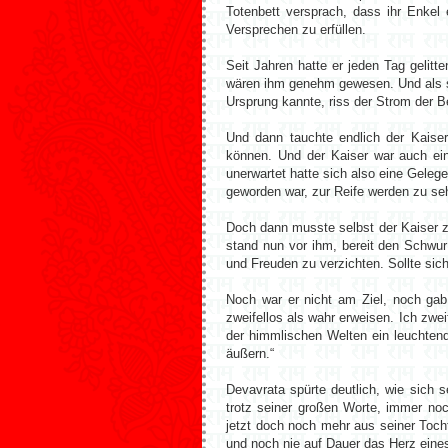
Totenbett versprach, dass ihr Enkel 
Versprechen zu erfüllen.
Seit Jahren hatte er jeden Tag gelit
wären ihm genehm gewesen. Und als s
Ursprung kannte, riss der Strom der 
Und dann tauchte endlich der Kaiser
können. Und der Kaiser war auch einv
unerwartet hatte sich also eine Geleg
geworden war, zur Reife werden zu s
Doch dann musste selbst der Kaiser z
stand nun vor ihm, bereit den Schwur
und Freuden zu verzichten. Sollte si
Noch war er nicht am Ziel, noch gab
zweifellos als wahr erweisen. Ich zwei
der himmlischen Welten ein leuchten
äußern.“
Devavrata spürte deutlich, wie sich 
trotz seiner großen Worte, immer no
jetzt doch noch mehr aus seiner Toch
und noch nie auf Dauer das Herz ein