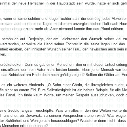
einmal der neue Herrscher in der Hauptstadt sein würde, hatte er sich gefra
ten, wenn er seine schöne und kluge Tochter sah, die demütig jedes Abweise
ie dann auch noch eines Tages mit diesem unvergleichlichen Duft nach Haus
Begehrenden gar nicht mehr ab. Aber niemand konnte ihm das Pfand erlösen.
 persönlich auf. Derjenige, der am Leichtesten den Wunsch seiner viel zu 
erstanden, er wollte die Hand seiner Tochter in die seine legen und das h
enheit ergeben, den innigsten Wunsch seiner Frau, der inzwischen auch sein 
ehen.
urückstecken. Denn es gab einen Menschen, den er mit dieser Entscheidung 
 einzulösen, den sein Vater nicht leisten konnte. Eben jener Mensch war ber
ch das Schicksal am Ende doch noch gnädig zeigen? Sollten die Götter am E
 es ein weiteres Hindernis. „O Sohn einer Göttin, die ihresgleichen sucht
fle nicht an eurem Eid. Eure Selbstlosigkeit ist ein hehres Beispiel für alle 
des Fanal. Ich finde kaum Worte, um meinen Respekt auszudrücken, doch ge
seine Geduld langsam erschöpfte. Was um alles in den drei Welten wollte die
ch unsicher, ob Devavrata zu seinem Versprechen stehen wird? Was wagte si
ter Schönheit und Wohlgeruch herausschlagen? Wusste er denn nicht, dass G
es Menschen erfreuen konnte?