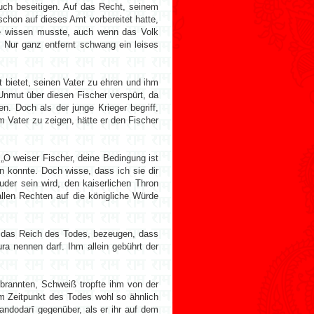
uch beseitigen. Auf das Recht, seinem
schon auf dieses Amt vorbereitet hatte,
be wissen musste, auch wenn das Volk
. Nur ganz entfernt schwang ein leises
 bietet, seinen Vater zu ehren und ihm
Unmut über diesen Fischer verspürt, da
en. Doch als der junge Krieger begriff,
m Vater zu zeigen, hätte er den Fischer
 „O weiser Fischer, deine Bedingung ist
en konnte. Doch wisse, dass ich sie dir
ruder sein wird, den kaiserlichen Thron
allen Rechten auf die königliche Würde
 das Reich des Todes, bezeugen, dass
ra nennen darf. Ihm allein gebührt der
brannten, Schweiß tropfte ihm von der
um Zeitpunkt des Todes wohl so ähnlich
andodarī gegenüber, als er ihr auf dem