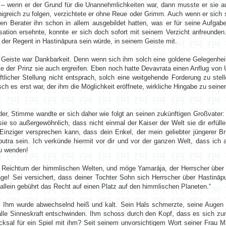
 – wenn er der Grund für die Unannehmlichkeiten war, dann musste er sie a
nigreich zu folgen, verzichtete er ohne Reue oder Grimm. Auch wenn er sich 
n Berater ihn schon in allem ausgebildet hatten, was er für seine Aufga
isation ersehnte, konnte er sich doch sofort mit seinem Verzicht anfreunden
 der Regent in Hastināpura sein würde, in seinem Geiste mit.
Geiste war Dankbarkeit. Denn wenn sich ihm solch eine goldene Gelegenheit
e der Prinz sie auch ergreifen. Eben noch hatte Devavrata einen Anflug von 
tlicher Stellung nicht entsprach, solch eine weitgehende Forderung zu stell
 es erst war, der ihm die Möglichkeit eröffnete, wirkliche Hingabe zu seine
ender, Stimme wandte er sich daher wie folgt an seinen zukünftigen Großvater:
 sie so außergewöhnlich, dass nicht einmal der Kaiser der Welt sie dir erfüll
s Einziger versprechen kann, dass dein Enkel, der mein geliebter jüngerer B
putra sein. Ich verkünde hiermit vor dir und vor der ganzen Welt, dass ich 
zu wenden!
 Reichtum der himmlischen Welten, und möge Yamarāja, der Herrscher über
ge! Sei versichert, dass deiner Tochter Sohn sich Herrscher über Hastināpu
allein gebührt das Recht auf einen Platz auf den himmlischen Planeten.“
 Ihm wurde abwechselnd heiß und kalt. Sein Hals schmerzte, seine Augen 
 alle Sinneskraft entschwinden. Ihm schoss durch den Kopf, dass es sich z
ksal für ein Spiel mit ihm? Seit seinem unvorsichtigem Wort seiner Frau M