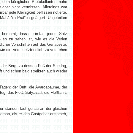
, dem königlichen Protokollanten, nahe
cher nicht vermissen. Allerdings war
ar jede Kleinigkeit beflissen notierte,
Mahārāja Pratīpa geärgert. Ungeteilten
 berühmt, dass sie in fast jedem Satz
n so zu sehen ist, wie es die Veden
licher Vorschriften auf das Genaueste.
wie die Verse letztendlich zu verstehen
te der Berg, zu dessen Fuß der See lag,
t und schon bald streikten auch wieder
Tagen: der Duft, die Avaroabäume, der
g, das Floß, Satyavatī, die Floßfahrt,
r standen fast genau an der gleichen
 erhob, als er den Gastgeber ansprach,