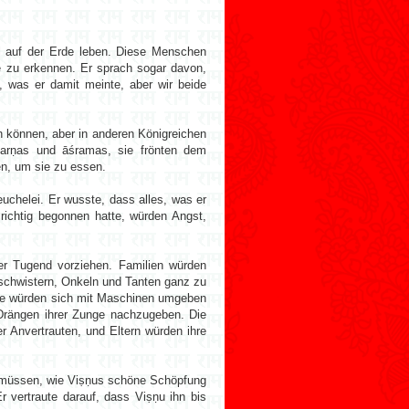
l auf der Erde leben. Diese Menschen
te zu erkennen. Er sprach sogar davon,
, was er damit meinte, aber wir beide
n können, aber in anderen Königreichen
 varṇas und āśramas, sie frönten dem
n, um sie zu essen.
uchelei. Er wusste, dass alles, was er
 richtig begonnen hatte, würden Angst,
er Tugend vorziehen. Familien würden
eschwistern, Onkeln und Tanten ganz zu
Sie würden sich mit Maschinen umgeben
 Drängen ihrer Zunge nachzugeben. Die
er Anvertrauten, und Eltern würden ihre
zu müssen, wie Viṣṇus schöne Schöpfung
 vertraute darauf, dass Viṣṇu ihn bis