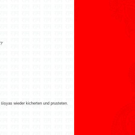
?’
n śiṣyas wieder kicherten und prusteten.