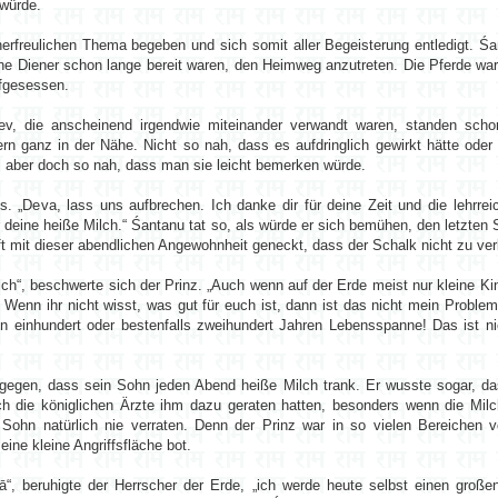
 würde.
erfreulichen Thema begeben und sich somit aller Begeisterung entledigt. Ś
eine Diener schon lange bereit waren, den Heimweg anzutreten. Die Pferde 
ufgesessen.
dev, die anscheinend irgendwie miteinander verwandt waren, standen scho
 ganz in der Nähe. Nicht so nah, dass es aufdringlich gewirkt hätte oder
 aber doch so nah, dass man sie leicht bemerken würde.
s. „Deva, lass uns aufbrechen. Ich danke dir für deine Zeit und die lehrrei
ür deine heiße Milch.“ Śantanu tat so, als würde er sich bemühen, den letzten
t mit dieser abendlichen Angewohnheit geneckt, dass der Schalk nicht zu ver
ch“, beschwerte sich der Prinz. „Auch wenn auf der Erde meist nur kleine Ki
Wenn ihr nicht wisst, was gut für euch ist, dann ist das nicht mein Problem
en einhundert oder bestenfalls zweihundert Jahren Lebensspanne! Das ist nic
gegen, dass sein Sohn jeden Abend heiße Milch trank. Er wusste sogar, das
 die königlichen Ärzte ihm dazu geraten hatten, besonders wenn die Milc
Sohn natürlich nie verraten. Denn der Prinz war in so vielen Bereichen vo
ne kleine Angriffsfläche bot.
ā“, beruhigte der Herrscher der Erde, „ich werde heute selbst einen groß