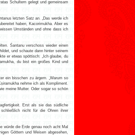
vratas Schultern gelegt und gemeinsam
tanus letzten Satz an. „Das werde ich
ubereitet haben, Kacorimukha. Aber es
r gewissen Umständen und ohne dass ich
lten. Śantanu verschoss wieder einen
childet, und schaute dann hinter seinem
te er etwas spöttisch: „Ich glaube, du
iramukha, du bist ein großes Kind und
ter ein bisschen zu ärgern. „Warum so
d Kṣiramukha nehme ich als Kompliment.
 wie meine Mutter. Oder sogar so schön
fertigkeit. Erst als sie das südliche
schließlich nicht für die Ohren ihrer
onne würde die Erde genau noch acht Mal
inigen Göttern und Weisen abgesehen,