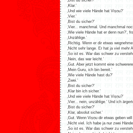
‚Bist du sicher?’
‚Klar.’
‚Und wie viele Hände hat Viṣṇu?’
‚Vier.’
‚Bist du sicher?’
‚Vier... manchmal. Und manchmal noc
‚Wie viele Hände hat er denn nun?’, fr
‚Unzählige.’
‚Richtig. Wenn er dir etwas wegnehme
‚Nicht sehr lange. Er hat ja viel mehr A
‚So ist es. War das schwer zu versteh
‚Nein, das war leicht.’
‚Gut. Aber jetzt kommt eine schwerere
‚Mein Guru, ich bin bereit.’
‚Wie viele Hände hast du?’
‚Zwei.’
‚Bist du sicher?’
‚Klar bin ich sicher.’
‚Und wie viele Hände hat Viṣṇu?’
‚Vier... nein, unzählige.’ Und ich ärg
‚Bist du sicher?’
‚Klar, absolut sicher.’
‚Gut. Wenn Viṣṇu dir etwas geben wil
‚Nicht viel. Ich habe ja nur zwei Hände
‚So ist es. War das schwer zu versteh