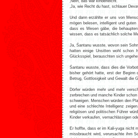
‚Nein, das war kinderleicht.’
‚Ja, wie Recht du hast, schlauer Devav
Und dann erzählte er uns von Mensc
mögen belesen, intelligent und guten
dass es Wesen gäbe, die behaupten, 
wissen, dass es tatsächlich solche Me
Ja, Śantanu wusste, wovon sein Sohn s
hatten einige Unsitten wohl schon 
Glücksspiel, berauschten sich ungeh
Śantanu wusste, dass dies die Vorbote
bisher gehört hatte, erst der Beginn
Betrug, Gottlosigkeit und Gewalt die 
Dörfer würden mehr und mehr versch
zerbrechen und manche Kinder schon g
schweigen. Menschen würden den Plan
und eine schlechte Intelligenz zeige
religiösen und politischen Führer wür
Kinder verkaufen, vernachlässigen ode
Er hoffte, dass er im Kali-yuga nich
missbraucht wird, verursachte ihm S