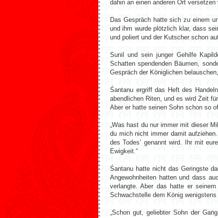
dahin an einen anderen Ort versetzen
Das Gespräch hatte sich zu einem un
und ihm wurde plötzlich klar, dass s
und poliert und der Kutscher schon a
Sunil und sein junger Gehilfe Kapil
Schatten spendenden Bäumen, sondern
Gespräch der Königlichen belauschen,
Śantanu ergriff das Heft des Handeln
abendlichen Riten, und es wird Zeit f
Aber er hatte seinen Sohn schon so of
„Was hast du nur immer mit dieser Mil
du mich nicht immer damit aufziehen. 
des Todes’ genannt wird. Ihr mit eur
Ewigkeit.“
Śantanu hatte nicht das Geringste da
Angewohnheiten hatten und dass auch
verlangte. Aber das hatte er seinem 
Schwachstelle dem König wenigstens ei
„Schon gut, geliebter Sohn der Gaṅg