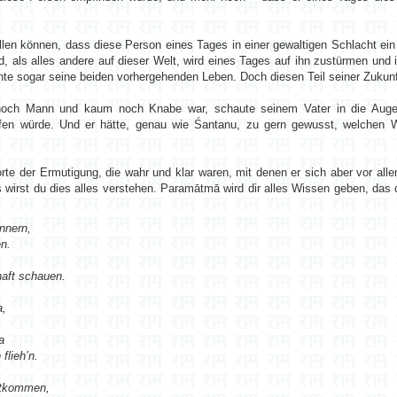
ellen können, dass diese Person eines Tages in einer gewaltigen Schlacht ei
rd, als alles andere auf dieser Welt, wird eines Tages auf ihn zustürmen und 
nte sogar seine beiden vorhergehenden Leben. Doch diesen Teil seiner Zukunft
r noch Mann und kaum noch Knabe war, schaute seinem Vater in die Auge
effen würde. Und er hätte, genau wie Śantanu, zu gern gewusst, welchen 
e der Ermutigung, die wahr und klar waren, mit denen er sich aber vor allem
 wirst du dies alles verstehen. Paramātmā wird dir alles Wissen geben, das 
nnern,
en.
haft schauen.
a,
a
flieh’n.
ntkommen,