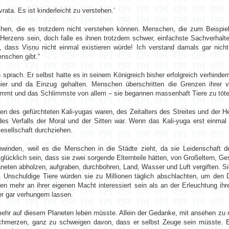
rata. Es ist kinderleicht zu verstehen.’
hen, die es trotzdem nicht verstehen können. Menschen, die zum Beispie
 Herzens sein, doch falle es ihnen trotzdem schwer, einfachste Sachverhal
dass Viṣṇu nicht einmal existieren würde! Ich verstand damals gar nicht
nschen gibt.“
prach. Er selbst hatte es in seinem Königreich bisher erfolgreich verhinder
hier und da Einzug gehalten. Menschen überschritten die Grenzen ihrer
emmt und das Schlimmste von allem – sie begannen massenhaft Tiere zu töte
n des gefürchteten Kali-yugas waren, des Zeitalters des Streites und der He
 des Verfalls der Moral und der Sitten war. Wenn das Kali-yuga erst einmal
Gesellschaft durchziehen.
winden, weil es die Menschen in die Städte zieht, da sie Leidenschaft d
lücklich sein, dass sie zwei sorgende Elternteile hätten, von Großeltern, G
eten abholzen, aufgraben, durchbohren, Land, Wasser und Luft vergiften. 
n. Unschuldige Tiere würden sie zu Millionen täglich abschlachten, um den
den mehr an ihrer eigenen Macht interessiert sein als an der Erleuchtung ihr
r gar verhungern lassen.
t mehr auf diesem Planeten leben müsste. Allein der Gedanke, mit ansehen 
chmerzen, ganz zu schweigen davon, dass er selbst Zeuge sein müsste. Er