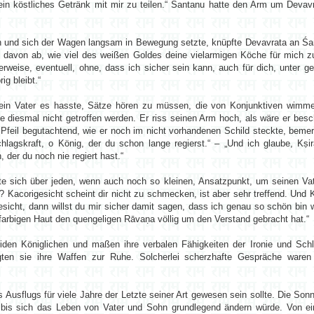
dein köstliches Getränk mit mir zu teilen.“ Śantanu hatte den Arm um Deva
n und sich der Wagen langsam in Bewegung setzte, knüpfte Devavrata an Śan
 davon ab, wie viel des weißen Goldes deine vielarmigen Köche für mich z
cherweise, eventuell, ohne, dass ich sicher sein kann, auch für dich, unte
ig bleibt.“
ein Vater es hasste, Sätze hören zu müssen, die von Konjunktiven wimme
te diesmal nicht getroffen werden. Er riss seinen Arm hoch, als wäre er bes
Pfeil begutachtend, wie er noch im nicht vorhandenen Schild steckte, bemerk
chlagskraft, o König, der du schon lange regierst.“ – „Und ich glaube, Kṣ
 der du noch nie regiert hast.“
te sich über jeden, wenn auch noch so kleinen, Ansatzpunkt, um seinen Va
n? Kacorigesicht scheint dir nicht zu schmecken, ist aber sehr treffend. Un
esicht, dann willst du mir sicher damit sagen, dass ich genau so schön bin
infarbigen Haut den quengeligen Rāvaṇa völlig um den Verstand gebracht hat.“
den Königlichen und maßen ihre verbalen Fähigkeiten der Ironie und Schlag
egten sie ihre Waffen zur Ruhe. Solcherlei scherzhafte Gespräche waren 
s Ausflugs für viele Jahre der Letzte seiner Art gewesen sein sollte. Die S
 bis sich das Leben von Vater und Sohn grundlegend ändern würde. Von e