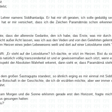
t.
delst,
 Lehrer namens Siddhantarāja. Er hat mir oft geraten, ich solle geduldig s
t hat er mir versichert, dass ich die Zeichen Paramātmās schon erkenn
te, dass der allererste Gedanke, den ich habe, das Erste, was mir durch 
nicht außer Acht lassen, was ich aus den Veden und von den Gelehrten gelernt
 im Herzen eines jeden Lebewesens weilt und dort auf einer Lotosblume steht.
fft: „Er steht auf der Lotosblume? Ich dachte, er sitzt im Herzen. Bist du si
 natürlich völlig transzendental ist und er gewissermaßen auch sitzt, wenn er
Aspekt der Absoluten Wahrheit erkennt, dann sieht er, dass Paramātmā steht.
r dem großen Śastragupta standest, so ähnlich erging es mir einmal mit Sidd
he Botschaft in der Geschichte, die ich dir erzählen möchte, aber wer immer 
hrt.
 am Morgen und die Sonne erklomm gerade erst den Horizont, fragte mic
us gesungen hatten:
u?’