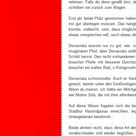
nehmen. Falls du denn gewillt bist, 
schritten sie zurück zum Wagen.
Erst als beide Platz genommen hatte
mir gut überlegen müssen. Das hängt
könnte, vielleicht, sein, dass mögli
etwas versprechen will, noch etwas übr
Devavrata wusste nur zu gut, wie s
imaginären Pfeil, aber Devavrata woll
Schild hervor. Den nicht vorhandenen 
brauchst Pfeile mit besserer Durchs
brauchst ein kaltes Bad, o Königssohn,
Devavrata schmunzelte. Auch er freu
gereizt, bester unter den Großmütige
Wenn du meinst, ich hätte ein Milchg
wie Mutter Sītā, die mit ihrer elfenbe
Auf diese Weise foppten sich die bei
Stadttor Hastināpuras erreichten, l
Untergebenen bestimmt.
Beide ahnten nicht, dass diese Art de
verabschieden und wieder begrüßen,