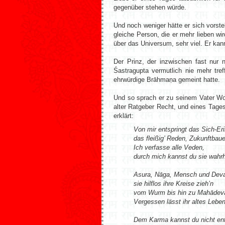
gegenüber stehen würde.
Und noch weniger hätte er sich vorst
gleiche Person, die er mehr lieben wi
über das Universum, sehr viel. Er kan
Der Prinz, der inzwischen fast nu
Śastragupta vermutlich nie mehr tr
ehrwürdige Brāhmaṇa gemeint hatte.
Und so sprach er zu seinem Vater Wort
alter Ratgeber Recht, und eines Tages
erklärt:
Von mir entspringt das Sich-Eri
das fleißig’ Reden, Zukunftbau
Ich verfasse alle Veden,
durch mich kannst du sie wahr
Asura, Nāga, Mensch und Dev
sie hilflos ihre Kreise zieh’n
vom Wurm bis hin zu Mahādev
Vergessen lässt ihr altes Leben 
Dem Karma kannst du nicht e