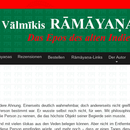
āyaṇas
Rezensionen
Bestellen
Rāmāyaṇa-Links
Der Autor
re Ahnung. Einerseits deutlich wahrnehmbar, doch andererseits nicht greifba
 Person bestimmt war. Er wusste selbst noch nicht, für wen. Mit philosoph
die Person zu nennen, die das höchste Objekt seiner Begierde sein musste.
d mit vielen ślokas aus den Veden belegen können. Aber nicht im Entfernte
r diese Person empfinden würde, und mehr noch – dass er eines Tages die